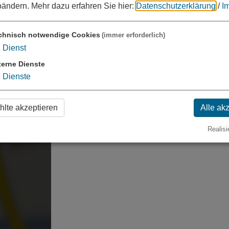
bändern.
Mehr dazu erfahren Sie hier:
Datenschutzerklärung
/
I
lte laden?
chnisch notwendige Cookies
(immer erforderlich)
1
Dienst
terne Dienste
9
Dienste
lte akzeptieren
Alle ak
Realisi