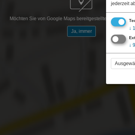
jederzeit a
Möchten Sie von Google Maps bereitgestellte externe Inha
Te
↓
Ja, immer
Ex
↓
Ausgewäh