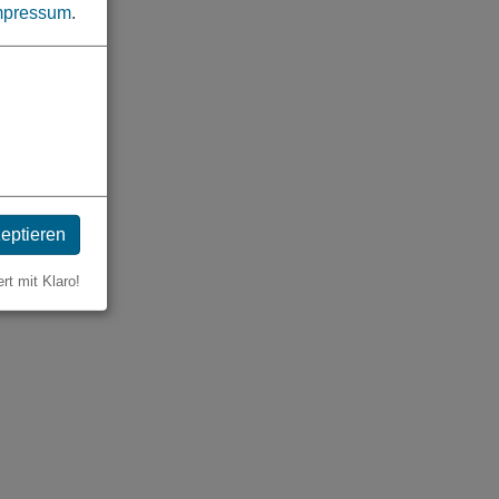
mpressum
.
zeptieren
ert mit Klaro!