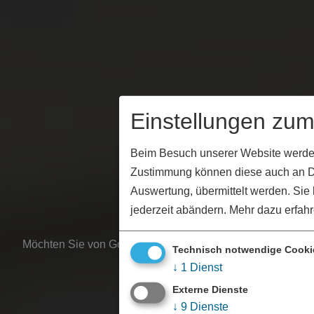
Einstellungen zu
Beim Besuch unserer Website werden I
Zustimmung können diese auch an Dri
Auswertung, übermittelt werden. Si
jederzeit abändern.
Mehr dazu erfahr
Möchten Sie von Google Maps bereitgestellte externe Inha
Technisch notwendige Cooki
↓
1
Dienst
Ja, immer
Externe Dienste
↓
9
Dienste