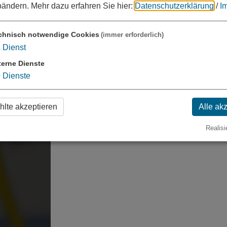
bändern.
Mehr dazu erfahren Sie hier:
Datenschutzerklärung
/
I
lte laden?
chnisch notwendige Cookies
(immer erforderlich)
1
Dienst
terne Dienste
9
Dienste
lte akzeptieren
Alle ak
Realisi