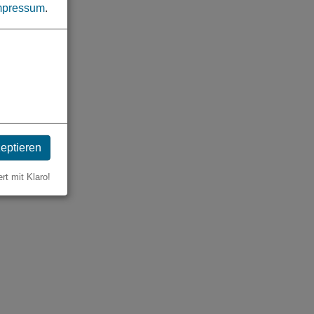
mpressum
.
zeptieren
ert mit Klaro!