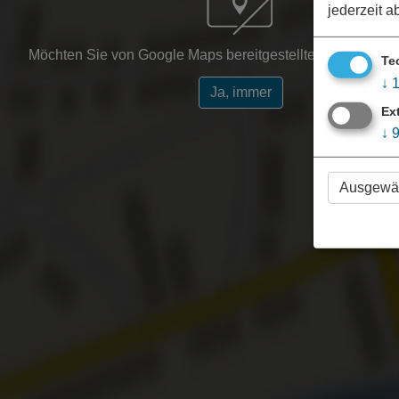
jederzeit a
Möchten Sie von Google Maps bereitgestellte externe Inha
Te
↓
Ja, immer
Ex
↓
Ausgewäh