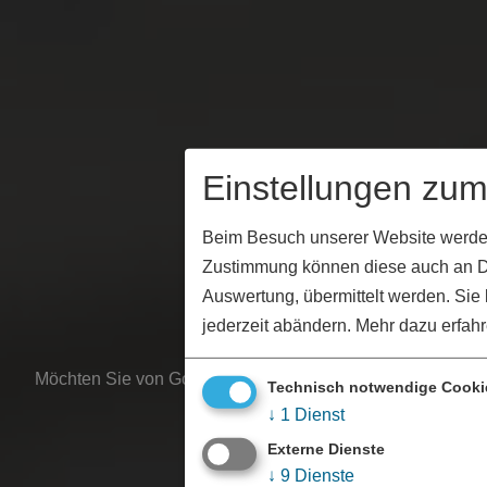
Einstellungen zu
Beim Besuch unserer Website werden I
Zustimmung können diese auch an Dri
Auswertung, übermittelt werden. Si
jederzeit abändern.
Mehr dazu erfahr
Möchten Sie von Google Maps bereitgestellte externe Inha
Technisch notwendige Cooki
↓
1
Dienst
Ja, immer
Externe Dienste
↓
9
Dienste