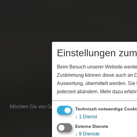
Einstellungen zu
Beim Besuch unserer Website werden I
Zustimmung können diese auch an Dri
Auswertung, übermittelt werden. Si
jederzeit abändern.
Mehr dazu erfahr
Möchten Sie von Google Maps bereitgestellte externe Inha
Technisch notwendige Cooki
↓
1
Dienst
Ja, immer
Externe Dienste
↓
9
Dienste