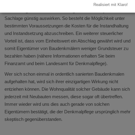
Insbesondere die steuerlichen Vorteile können für
Realisiert mit Klaro!
Denkmaleigentümer von Bedeutung sein und sich je nach
Sachlage günstig auswirken. So besteht die Möglichkeit unter
bestimmten Voraussetzungen die Kosten für die Instandhaltung
und Instandsetzung abzuschreiben. Ein weiterer steuerlicher
Vorteil ist, dass vom Einheitswert ein Abschlag gewährt wird und
somit Eigentümer von Baudenkmälern weniger Grundsteuer zu
bezahlen haben (nähere Informationen erhalten Sie beim
Finanzamt und beim Landesamt für Denkmalpflege).
Wer sich schon einmal in ordentlich sanierten Baudenkmalen
aufgehalten hat, wird sich ihrer einzigartigen Wirkung nicht
entziehen können. Die Wohnqualität solcher Gebäude kann sich
jederzeit mit Neubauten messen, diese sogar oft übertreffen.
Immer wieder wird uns dies auch gerade von solchen
Eigentümern bestätigt, die der Denkmalpflege ursprünglich mehr
skeptisch gegenüberstanden.