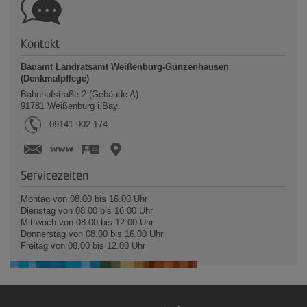
Kontakt
Bauamt Landratsamt Weißenburg-Gunzenhausen
(Denkmalpflege)
Bahnhofstraße 2 (Gebäude A)
91781
Weißenburg i.Bay.
Tel.:
09141 902-174
www.landkreis-wug.de
vCard
GPS:
49°1'38.03''N
10°58'15.74''E
Servicezeiten
Montag von 08.00 bis 16.00 Uhr
Dienstag von 08.00 bis 16.00 Uhr
Mittwoch von 08.00 bis 12.00 Uhr
Donnerstag von 08.00 bis 16.00 Uhr
Freitag von 08.00 bis 12.00 Uhr