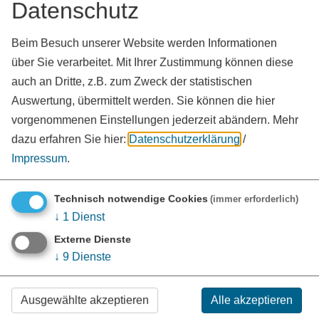
Datenschutz
Möglichkeiten der Zuschussgeber überfordert. Grundsätzlich
besteht jedoch die Möglichkeit, bei den Kommunen
Beim Besuch unserer Website werden Informationen
(Gemeinden, Landkreis, Bezirk Mittelfranken) aber auch vom
Bayerischen Landesamt für Denkmalpflege Zuschüsse zu
über Sie verarbeitet. Mit Ihrer Zustimmung können diese
beantragen. Bei allen Zuschüssen ist wichtig zu beachten, dass
auch an Dritte, z.B. zum Zweck der statistischen
stets im Vorfeld die erforderlichen Erlaubnisse bzw.
Auswertung, übermittelt werden. Sie können die hier
Baugenehmigungen erteilt sind. Vor Bewilligung der Fördermittel
vorgenommenen Einstellungen jederzeit abändern.
Mehr
darf mit der Baumaßnahme nicht begonnen werden, sonst
dazu erfahren Sie hier:
Datenschutzerklärung
/
erlischt grundsätzlich die Fördermöglichkeit.
Impressum
.
In Einzelfällen kann auch eine Förderung durch andere Stellen in
Frage kommen.
Technisch notwendige Cookies
(immer erforderlich)
Die Denkmalförderung erfolgt auch durch den Landkreis
↓
1
Dienst
Weißenburg-Gunzenhausen (Bahnhofstraße 2, 91781
Externe Dienste
Weißenburg i. Bay.).
↓
9
Dienste
Steuerliche Vorteile
Ausgewählte akzeptieren
Alle akzeptieren