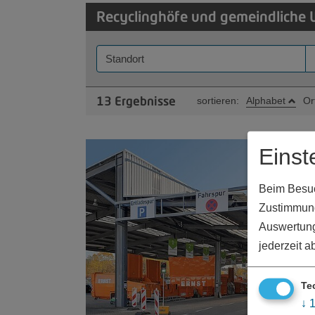
Recyclinghöfe
und gemeindliche 
sortieren:
Alphabet
Or
13
Ergebnisse
Einst
Beim Besuch
Zustimmung
Auswertung
jederzeit a
Te
↓