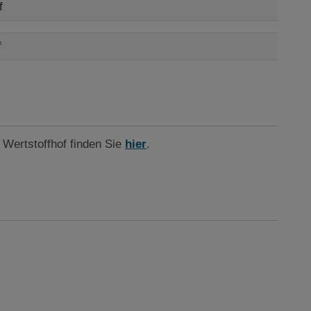
f
f
Wertstoffhof finden Sie
hier
.