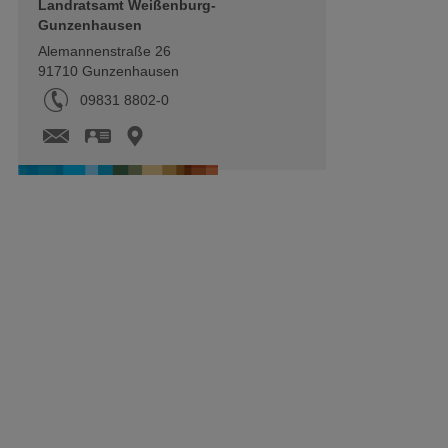
Landratsamt Weißenburg-
Gunzenhausen
Alemannenstraße 26
91710
Gunzenhausen
Tel.:
09831 8802-0
vCard
GPS:
49°7'23.95''N
10°45'29.63''E