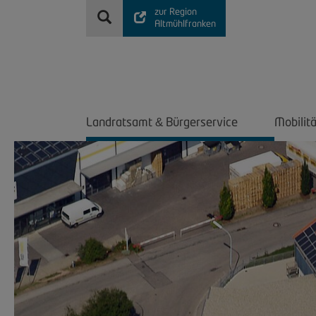
zur Region
Altmühlfranken
Landratsamt
Bürgerservice
Mobilit
&