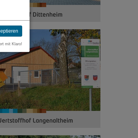
ertstoffhof Dittenheim
zeptieren
ert mit Klaro!
ertstoffhof Langenaltheim