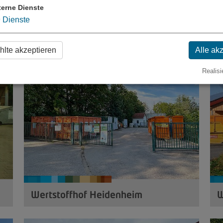
terne Dienste
9
Dienste
Recyclinghof Weißenburg
W
lte akzeptieren
Alle ak
Realisi
Wertstoffhof Heidenheim
W