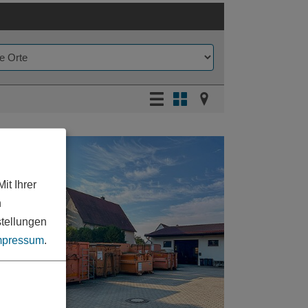
it Ihrer
n
stellungen
mpressum
.