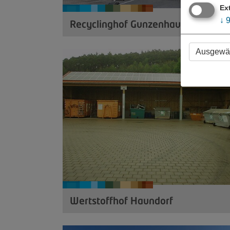
Ex
↓
Recyclinghof Gunzenhausen
Ausgewäh
Wertstoffhof Haundorf