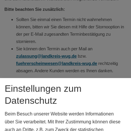
Bitte beachten Sie zusätzlich:
Sollten Sie einmal einen Termin nicht wahrnehmen
können, bitten wir Sie diesen mit Hilfe der Stornooption in
der per E-Mail zugesandten Terminbestätigung zu
stornieren.
Sie können den Termin auch per Mail an
zulassung@landkreis-wug.de
bzw.
fuehrerscheinwesen@landkreis-wug.de
rechtzeitig
absagen. Andere Kunden werden es Ihnen danken.
Einstellungen zum
Datenschutz
Beim Besuch unserer Website werden Informationen
über Sie verarbeitet. Mit Ihrer Zustimmung können diese
Kontakt
auch an Dritte, z.B. zum Zweck der statistischen