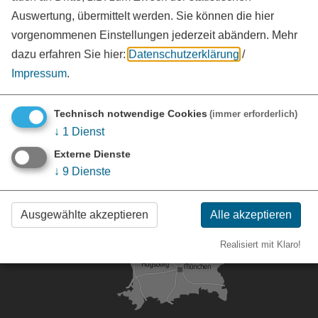
Landratsamt Weißenburg-Gunzenhausen
Auswertung, übermittelt werden. Sie können die hier
Bahnhofstraße 2
vorgenommenen Einstellungen jederzeit abändern.
Mehr
91781
Weißenburg i. Bay.
dazu erfahren Sie hier:
Datenschutzerklärung
/
Tel.:
09141 902-0
Impressum
.
www.landkreis-wug.de
vCard
GPS:
49°1'45.12''N
10°58'9.19''E
Technisch notwendige Cookies
(immer erforderlich)
↓
1
Dienst
Externe Dienste
↓
9
Dienste
Ausgewählte akzeptieren
Alle akzeptieren
Realisiert mit Klaro!