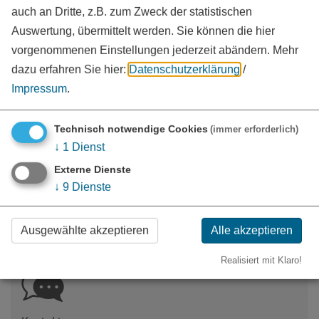
Waldwegebau
(245,9 KB)
auch an Dritte, z.B. zum Zweck der statistischen
Merkblatt über die Beseitigung von pflanzlichen Abfällen
Auswertung, übermittelt werden. Sie können die hier
außerhalb zugelassener Abfallbeseitigungsanlagen - Stand:
vorgenommenen Einstellungen jederzeit abändern.
Mehr
03/2025
(149,4 KB)
dazu erfahren Sie hier:
Datenschutzerklärung
/
Impressum
.
Weiterführende Links
Technisch notwendige Cookies
(immer erforderlich)
Das staatliche Abfallrecht ist der unteren Naturschutzbehörde
↓
1
Dienst
zugeordnet:
Externe Dienste
Untere Naturschutzbehörde des Landratsamtes
↓
9
Dienste
Weißenburg-Gunzenhausen
Mineralische Abfälle (LfU)
Ausgewählte akzeptieren
Alle akzeptieren
Realisiert mit Klaro!