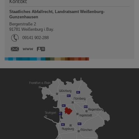
Kontakt
Staatliches Abfallrecht, Landratsamt Weißenburg-
Gunzenhausen
Bergerstraße 2
91781
Weißenburg i.Bay.
Tel.:
09141 902-288
www.landkreis-wug.de
vCard