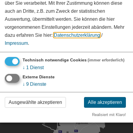
über Sie verarbeitet. Mit Ihrer Zustimmung können diese
auch an Dritte, z.B. zum Zweck der statistischen
Auswertung, übermittelt werden. Sie können die hier
vorgenommenen Einstellungen jederzeit abändern.
Mehr
Ihr Ansprechpartner
dazu erfahren Sie hier:
Datenschutzerklärung
/
Sitzungsdienst
Impressum
.
Tel.:
09141 902-344
vCard
Technisch notwendige Cookies
(immer erforderlich)
↓
1
Dienst
Externe Dienste
↓
9
Dienste
Ausgewählte akzeptieren
Alle akzeptieren
Realisiert mit Klaro!