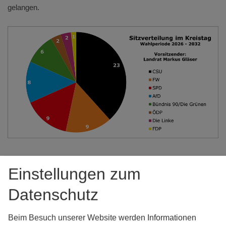
gelangen.
Einstellungen zum
Kreistagswahlen - Wahlergebnisse
Datenschutz
Die amtlichen Endergebnisse der Kreistagswahlen (2026 -
2032) finden Sie
hier
.
Beim Besuch unserer Website werden Informationen