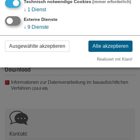
Technisch notwendige Cookies
(immer erforderlich)
↓
1
Dienst
Externe Dienste
↓
9
Dienste
Fliegende Bauten & Veranstaltungen
Ausgewählte akzeptieren
Alle akzeptieren
Realisiert mit Klaro!
Download
Informationen zur Datenverarbeitung im bauaufsichtlichen
Verfahren
(116,6 KB)
Kontakt