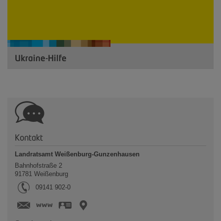
Ukraine-Hilfe
Kontakt
Landratsamt Weißenburg-Gunzenhausen
Bahnhofstraße 2
91781
Weißenburg
Tel.:
09141 902-0
www.landkreis-wug.de
vCard
GPS:
49°1'44.94''N
10°58'11.46''E