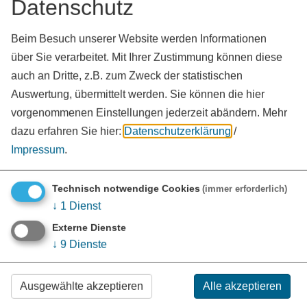
Datenschutz
Beim Besuch unserer Website werden Informationen
über Sie verarbeitet. Mit Ihrer Zustimmung können diese
auch an Dritte, z.B. zum Zweck der statistischen
Auswertung, übermittelt werden. Sie können die hier
vorgenommenen Einstellungen jederzeit abändern.
Mehr
dazu erfahren Sie hier:
Datenschutzerklärung
/
Impressum
.
KONTAKT
Technisch notwendige Cookies
(immer erforderlich)
Landratsamt Weißenburg-Gunzenhausen
↓
1
Dienst
Bahnhofstraße 2
91781 Weißenburg i. Bay.
Externe Dienste
↓
9
Dienste
09141 902-0
09141 902-108
Ausgewählte akzeptieren
Alle akzeptieren