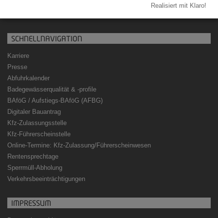
Realisiert mit Klaro!
poststelle@landkreis-wug.de
SCHNELLNAVIGATION
Karriere
Presse
Abfuhrkalender
Badegewässerqualität
&
-profile
BAföG / Aufstiegs-BAföG (AFBG)
Digitaler Bauantrag
Kfz-Zulassungsstelle
Kfz-Führerscheinstelle
Online-Termine: Kfz-Zulassung/Führerscheinwesen
Rentensprechtage
Sperrmüll-Abholung
Verkehrsbeeinträchtigungen
IMPRESSUM