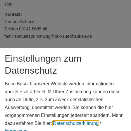
sind.
Kontakt:
Tamara Schmidt
Telefon
09141 8699-46
familienstuetzpunkt.wug@brk-suedfranken.de
Einstellungen zum
Downloads
Datenschutz
Flyer Familienstützpunkte in Altmühlfranken Stand: 09/2024
(1,9 MB)
Beim Besuch unserer Website werden Informationen
über Sie verarbeitet. Mit Ihrer Zustimmung können diese
auch an Dritte, z.B. zum Zweck der statistischen
Auswertung, übermittelt werden. Sie können die hier
vorgenommenen Einstellungen jederzeit abändern.
Mehr
dazu erfahren Sie hier:
Datenschutzerklärung
/