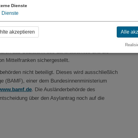
rend des Asylverfahrens gehören z. B. die
terne Dienste
ltsbescheinigungen
(Gestattung, Duldung), die
9
Dienste
n
oder die Anordnung oder die Löschung
lte akzeptieren
Alle ak
r Asylbewerber (Asylbewerberleistungen) werden
Realisi
durch das Sozialamt des Landratsamtes und die
 Mittelfranken sichergestellt.
ehörden nicht beteiligt. Dieses wird ausschließlich
nge (BAMF), einer dem Bundesinnenministerium
www.bamf.de
. Die Ausländerbehörde des
ntscheidung über den Asylantrag noch auf die