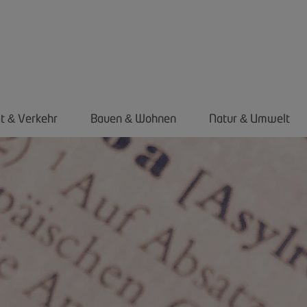
ät
Verkehr
Bauen
Wohnen
Natur
Umwelt
&
&
&