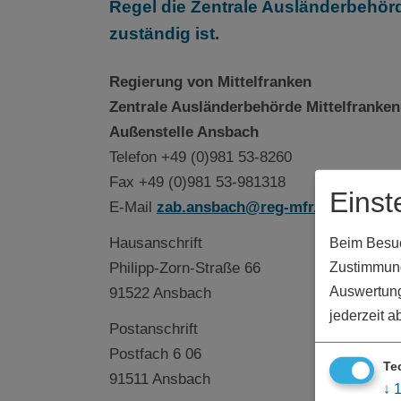
Regel die Zentrale Ausländerbehörd
zuständig ist.
Regierung von Mittelfranken
Zentrale Ausländerbehörde Mittelfranke
Außenstelle Ansbach
Telefon +49 (0)981 53-8260
Fax +49 (0)981 53-981318
Einst
E-Mail
zab.ansbach@reg-mfr.bayern.de
Hausanschrift
Beim Besuch
Philipp-Zorn-Straße 66
Zustimmung
Auswertung
91522 Ansbach
jederzeit a
Postanschrift
Postfach 6 06
Te
91511 Ansbach
↓