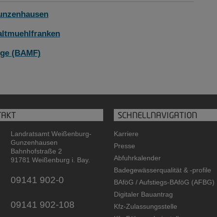
Gunzenhausen
 altmuehlfranken
nge (BAMF)
TAKT
SCHNELLNAVIGATION
Landratsamt Weißenburg-
Karriere
Gunzenhausen
Presse
Bahnhofstraße 2
Abfuhrkalender
91781 Weißenburg i. Bay.
Badegewässerqualität
&
-profile
09141 902-0
BAföG / Aufstiegs-BAföG (AFBG)
Digitaler Bauantrag
09141 902-108
Kfz-Zulassungsstelle