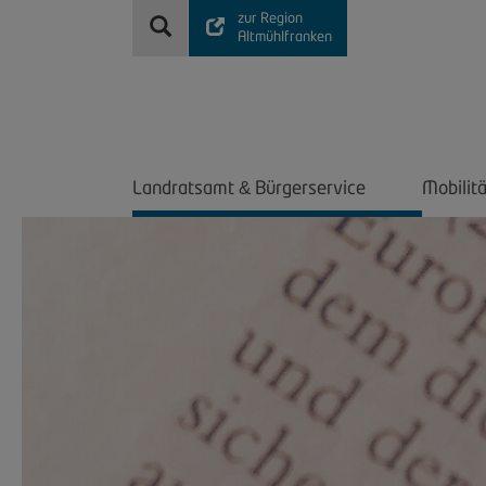
zur Region
Altmühlfranken
Landratsamt
Bürgerservice
Mobilit
&