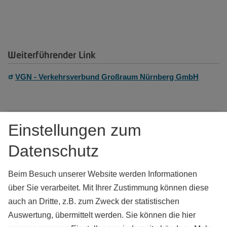
Weiterführender Link
VGN - Verkehrsverbund Großraum Nürnberg GmbH
Einstellungen zum
Datenschutz
Kontakt
Landratsamt Weißenburg-Gunzenhausen
Beim Besuch unserer Website werden Informationen
Schwärzgasse 1 (Gebäude H)
über Sie verarbeitet. Mit Ihrer Zustimmung können diese
91781
Weißenburg i.Bay.
auch an Dritte, z.B. zum Zweck der statistischen
Tel.:
09141 902-0
Auswertung, übermittelt werden. Sie können die hier
Fax:
09141 902-108