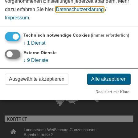
vorgenommenen Einstellungen jederzeit abändern.
Mehr
www.landkreis-wug.de
vCard
GPS:
dazu erfahren Sie hier:
Datenschutzerklärung
/
49°2'3.91''N
10°58'7.86''E
Impressum
.
Technisch notwendige Cookies
(immer erforderlich)
↓
1
Dienst
Externe Dienste
↓
9
Dienste
Ausgewählte akzeptieren
Alle akzeptieren
Realisiert mit Klaro!
KONTAKT
Landratsamt Weißenburg-Gunzenhausen
Bahnhofstraße 2