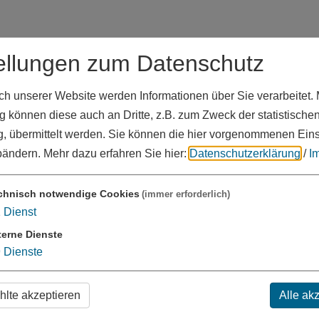
ellungen zum Datenschutz
 unserer Website werden Informationen über Sie verarbeitet. M
 können diese auch an Dritte, z.B. zum Zweck der statistische
, übermittelt werden. Sie können die hier vorgenommenen Ein
bändern.
Mehr dazu erfahren Sie hier:
Datenschutzerklärung
/
I
chnisch notwendige Cookies
(immer erforderlich)
1
Dienst
terne Dienste
9
Dienste
hling?
lte akzeptieren
Alle ak