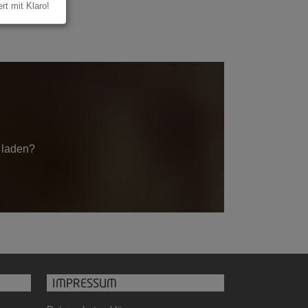
ert mit Klaro!
e laden?
IMPRESSUM