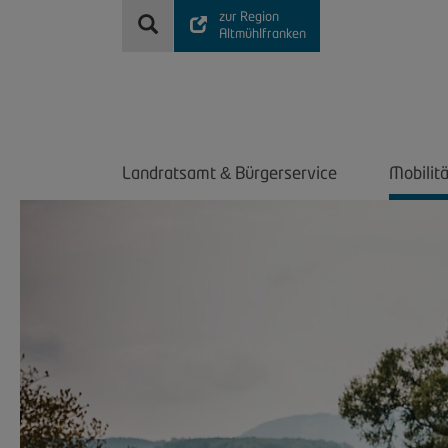
zur Region
Altmühlfranken
Landratsamt
Bürgerservice
Mobilit
&