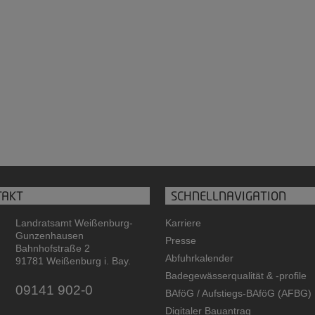
TAKT
SCHNELLNAVIGATION
Landratsamt Weißenburg-
Karriere
Gunzenhausen
Presse
Bahnhofstraße 2
Abfuhrkalender
91781 Weißenburg i. Bay.
Badegewässerqualität
&
-profile
09141 902-0
BAföG / Aufstiegs-BAföG (AFBG)
Digitaler Bauantrag