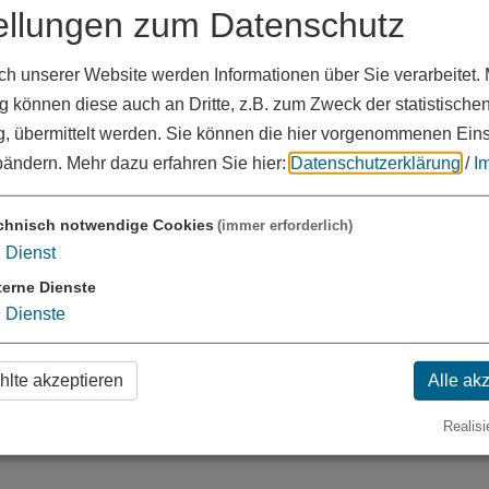
ellungen zum Datenschutz
inen Bericht für den HNO-Arzt und werden über weitere
tung im Gesundheitsamt ist kostenlos.
 unserer Website werden Informationen über Sie verarbeitet. M
nproblemen
(vor allem beim Erlernen der
 können diese auch an Dritte, z.B. zum Zweck der statistische
, übermittelt werden. Sie können die hier vorgenommenen Ein
t)
das Hörvermögen und die Hörverarbeitung
bändern.
Mehr dazu erfahren Sie hier:
Datenschutzerklärung
/
I
chnisch notwendige Cookies
(immer erforderlich)
1
Dienst
chen Beratungstage
terne Dienste
9
Dienste
telefonische
Terminvereinbarung unter Telefon:
s-wug.de
wird gebeten!
lte akzeptieren
Alle ak
Realisi