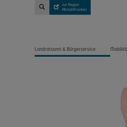
zur Region
Altmühlfranken
Landratsamt
Bürgerservice
Mobilit
&