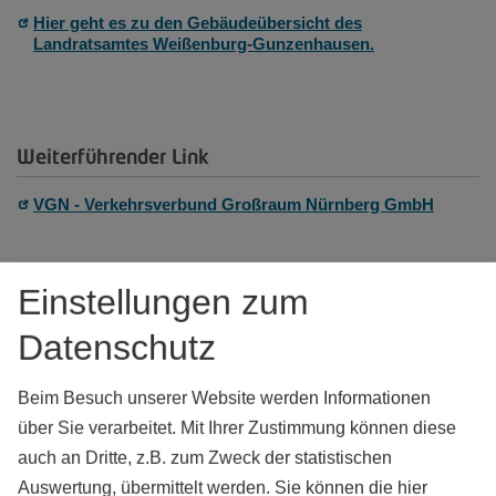
Hier geht es zu den Gebäudeübersicht des
Landratsamtes Weißenburg-Gunzenhausen.
Weiterführender Link
VGN - Verkehrsverbund Großraum Nürnberg GmbH
Einstellungen zum
Datenschutz
Kontakt
Beim Besuch unserer Website werden Informationen
Landratsamt Weißenburg-Gunzenhausen
über Sie verarbeitet. Mit Ihrer Zustimmung können diese
Bahnhofstraße 2 (Gebäude E)
91781
Weißenburg i.Bay.
auch an Dritte, z.B. zum Zweck der statistischen
Tel.:
09141 902-0
Auswertung, übermittelt werden. Sie können die hier