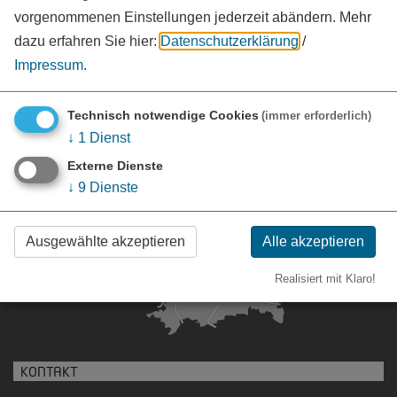
vorgenommenen Einstellungen jederzeit abändern.
Mehr
Fax:
09141 902-108
dazu erfahren Sie hier:
Datenschutzerklärung
/
www.landkreis-wug.de
vCard
GPS:
Impressum
.
49°1'43.46''N
10°58'9.84''E
Technisch notwendige Cookies
(immer erforderlich)
↓
1
Dienst
Externe Dienste
↓
9
Dienste
Ausgewählte akzeptieren
Alle akzeptieren
Realisiert mit Klaro!
KONTAKT