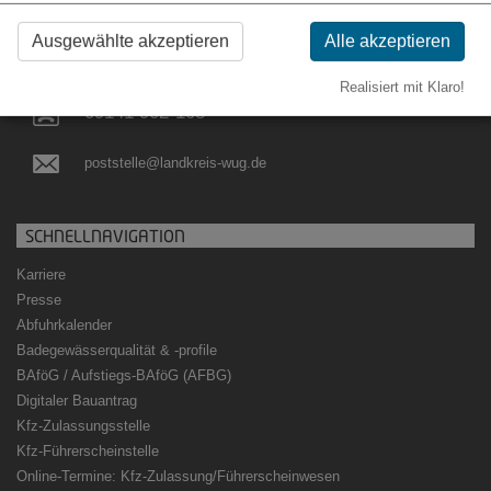
91781 Weißenburg i. Bay.
Ausgewählte akzeptieren
Alle akzeptieren
09141 902-0
Realisiert mit Klaro!
09141 902-108
poststelle@landkreis-wug.de
SCHNELLNAVIGATION
Karriere
Presse
Abfuhrkalender
Badegewässerqualität
&
-profile
BAföG / Aufstiegs-BAföG (AFBG)
Digitaler Bauantrag
Kfz-Zulassungsstelle
Kfz-Führerscheinstelle
Online-Termine: Kfz-Zulassung/Führerscheinwesen