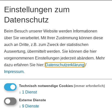
Meyer Joscha
Einstellungen zum
Rauenbusch Heike
Datenschutz
Beim Besuch unserer Website werden Informationen
über Sie verarbeitet. Mit Ihrer Zustimmung können diese
auch an Dritte, z.B. zum Zweck der statistischen
Auswertung, übermittelt werden. Sie können die hier
vorgenommenen Einstellungen jederzeit abändern.
Mehr
dazu erfahren Sie hier:
Datenschutzerklärung
/
Impressum
.
Technisch notwendige Cookies
(immer erforderlich)
↓
1
Dienst
KONTAKT
Externe Dienste
↓
9
Dienste
Landratsamt Weißenburg-Gunzenhausen
Bahnhofstraße 2