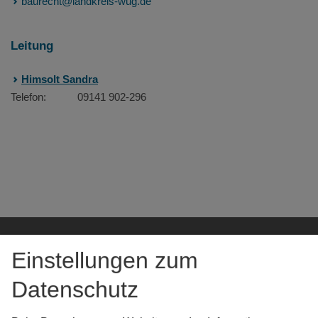
baurecht@landkreis-wug.de
Leitung
Himsolt Sandra
Telefon:
09141 902-296
Einstellungen zum
Datenschutz