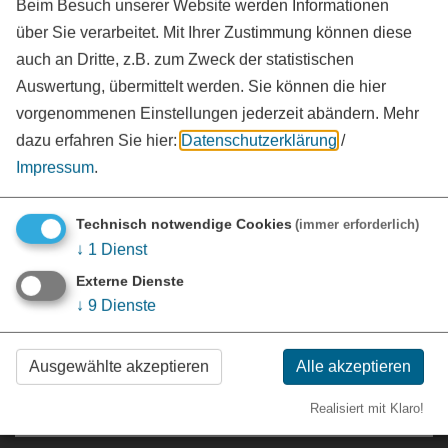
Beim Besuch unserer Website werden Informationen
über Sie verarbeitet. Mit Ihrer Zustimmung können diese
auch an Dritte, z.B. zum Zweck der statistischen
Auswertung, übermittelt werden. Sie können die hier
vorgenommenen Einstellungen jederzeit abändern.
Mehr
dazu erfahren Sie hier:
Datenschutzerklärung
/
KONTAKT
Impressum
.
Landratsamt Weißenburg-Gunzenhausen
Bahnhofstraße 2
Technisch notwendige Cookies
(immer erforderlich)
91781 Weißenburg i. Bay.
↓
1
Dienst
09141 902-0
Externe Dienste
↓
9
Dienste
09141 902-108
poststelle@landkreis-wug.de
Ausgewählte akzeptieren
Alle akzeptieren
Realisiert mit Klaro!
SCHNELLNAVIGATION