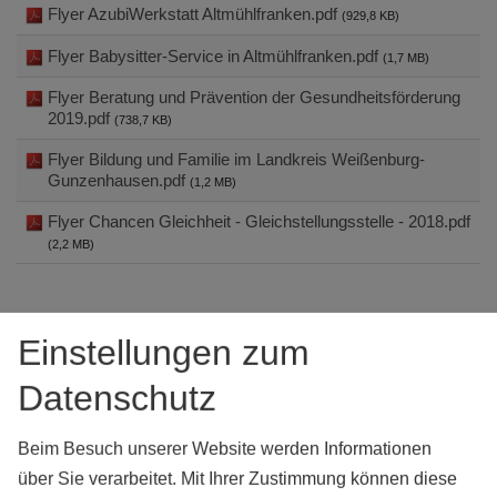
Flyer AzubiWerkstatt Altmühlfranken.pdf
(929,8 KB)
Flyer Babysitter-Service in Altmühlfranken.pdf
(1,7 MB)
Flyer Beratung und Prävention der Gesundheitsförderung
2019.pdf
(738,7 KB)
Flyer Bildung und Familie im Landkreis Weißenburg-
Gunzenhausen.pdf
(1,2 MB)
Flyer Chancen Gleichheit - Gleichstellungsstelle - 2018.pdf
(2,2 MB)
1
2
3
Einstellungen zum
Datenschutz
Beim Besuch unserer Website werden Informationen
über Sie verarbeitet. Mit Ihrer Zustimmung können diese