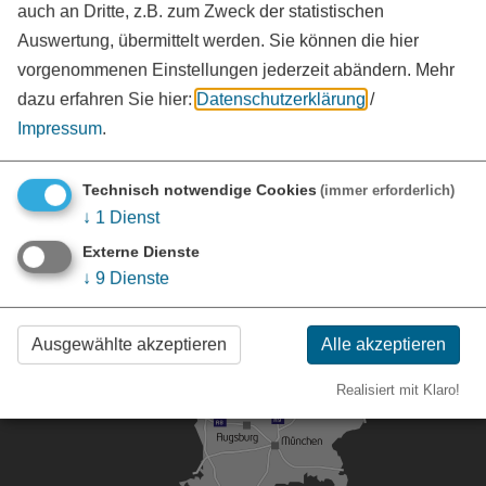
Kontakt
auch an Dritte, z.B. zum Zweck der statistischen
Auswertung, übermittelt werden. Sie können die hier
Pressestelle - Landratsamt Weißenburg-Gunzenhausen
vorgenommenen Einstellungen jederzeit abändern.
Mehr
Bahnhofstraße 2
91781
Weißenburg i.Bay.
dazu erfahren Sie hier:
Datenschutzerklärung
/
Tel.:
09141 902-390
Impressum
.
www.landkreis-wug.de
vCard
GPS:
49°1'43.46''N
10°58'9.84''E
Technisch notwendige Cookies
(immer erforderlich)
↓
1
Dienst
Externe Dienste
↓
9
Dienste
Ausgewählte akzeptieren
Alle akzeptieren
Realisiert mit Klaro!