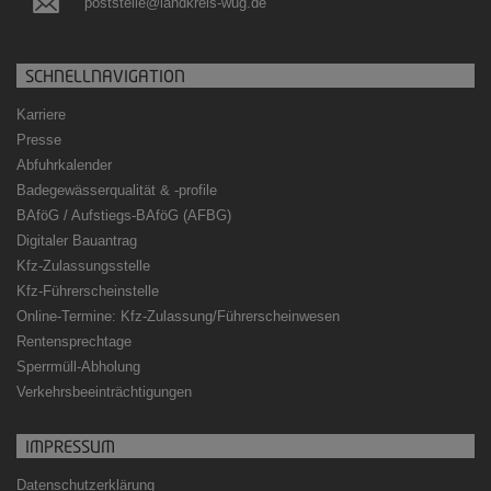
poststelle@landkreis-wug.de
SCHNELLNAVIGATION
Karriere
Presse
Abfuhrkalender
Badegewässerqualität
&
-profile
BAföG / Aufstiegs-BAföG (AFBG)
Digitaler Bauantrag
Kfz-Zulassungsstelle
Kfz-Führerscheinstelle
Online-Termine: Kfz-Zulassung/Führerscheinwesen
Rentensprechtage
Sperrmüll-Abholung
Verkehrsbeeinträchtigungen
IMPRESSUM
Datenschutzerklärung