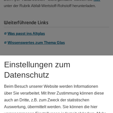
unter der Rubrik Abfall-Wertstoff-Rohstoff herunterladen.
Weiterführende Links
Was passt ins Altglas
Wissenswertes zum Thema Glas
Einstellungen zum
Datenschutz
Kontakt
Beim Besuch unserer Website werden Informationen
Abfallwirtschaft (kommunal), Landratsamt Weißenburg-
Gunzenhausen
über Sie verarbeitet. Mit Ihrer Zustimmung können diese
Alemannenstraße 26
auch an Dritte, z.B. zum Zweck der statistischen
91710
Gunzenhausen
Auswertung, übermittelt werden. Sie können die hier
Tel.:
09831 8802-0