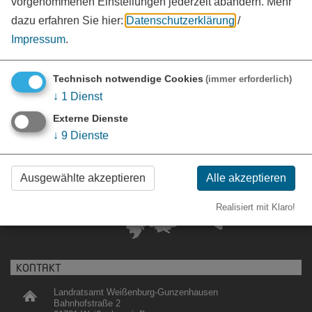
vorgenommenen Einstellungen jederzeit abändern.
Mehr
vCard
GPS:
dazu erfahren Sie hier:
Datenschutzerklärung
/
49°7'23.95''N
10°45'29.63''E
Impressum
.
Technisch notwendige Cookies
(immer erforderlich)
↓
1
Dienst
Externe Dienste
↓
9
Dienste
Ausgewählte akzeptieren
Alle akzeptieren
Realisiert mit Klaro!
KONTAKT
Landratsamt Weißenburg-Gunzenhausen
Bahnhofstraße 2