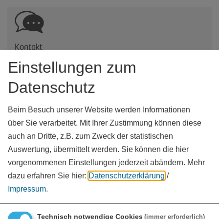
Kontakt
Einstellungen zum
Landratsamt Weißenburg-Gunzenhausen
Bahnhofstraße 2
Datenschutz
91781
Weißenburg i. Bay.
Tel.:
09141 902-0
Beim Besuch unserer Website werden Informationen
www.landkreis-wug.de
vCard
GPS:
über Sie verarbeitet. Mit Ihrer Zustimmung können diese
49°1'45.12''N
10°58'9.19''E
auch an Dritte, z.B. zum Zweck der statistischen
Auswertung, übermittelt werden. Sie können die hier
vorgenommenen Einstellungen jederzeit abändern.
Mehr
dazu erfahren Sie hier:
Datenschutzerklärung
/
Impressum
.
Technisch notwendige Cookies
(immer erforderlich)