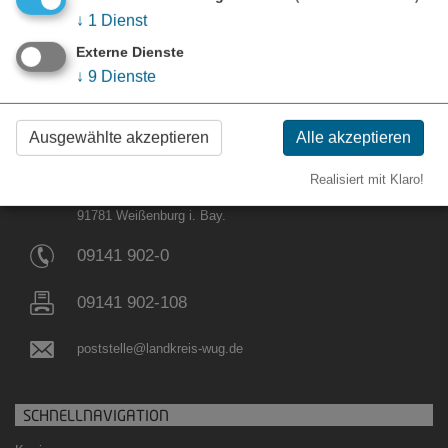
↓
1
Dienst
Externe Dienste
↓
9
Dienste
Ausgewählte akzeptieren
Alle akzeptieren
KONTAKT
Realisiert mit Klaro!
Landratsamt Weißenburg-Gunzenhausen
Bahnhofstraße 2
91781 Weißenburg i. Bay.
09141 902-0
09141 902-108
poststelle@landkreis-wug.de
SCHNELLNAVIGATION