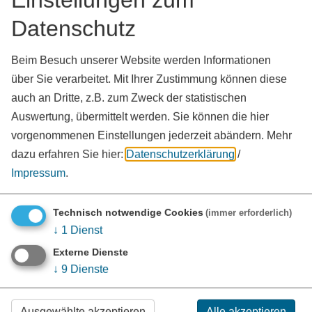
Datenschutz
Beim Besuch unserer Website werden Informationen
über Sie verarbeitet. Mit Ihrer Zustimmung können diese
auch an Dritte, z.B. zum Zweck der statistischen
Auswertung, übermittelt werden. Sie können die hier
vorgenommenen Einstellungen jederzeit abändern.
Mehr
dazu erfahren Sie hier:
Datenschutzerklärung
/
Impressum
.
Technisch notwendige Cookies
(immer erforderlich)
KONTAKT
↓
1
Dienst
Landratsamt Weißenburg-Gunzenhausen
Externe Dienste
Bahnhofstraße 2
↓
9
Dienste
91781 Weißenburg i. Bay.
09141 902-0
Ausgewählte akzeptieren
Alle akzeptieren