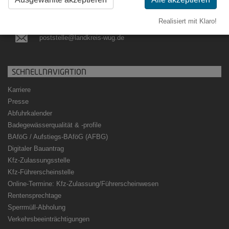
09141 902-108
Realisiert mit Klaro!
poststelle@landkreis-wug.de
SCHNELLNAVIGATION
Karriere
Presse
Abfuhrkalender
Badegewässerqualität
&
-profile
BAföG / Aufstiegs-BAföG (AFBG)
Digitaler Bauantrag
Kfz-Zulassungsstelle
Kfz-Führerscheinstelle
Online-Termine: Kfz-Zulassung/Führerscheinwesen
Rentensprechtage
Sperrmüll-Abholung
Verkehrsbeeinträchtigungen