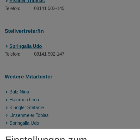
Eischer Thomas
Telefon:
09141 902-149
Stellvertreter/in
Springalla Udo
Telefon:
09141 902-147
Weitere Mitarbeiter
Balz Nina
Halmheu Lena
Klüngler Stefanie
Linsenmeier Tobias
Springalla Udo
Weinold Daniela
Einstellungen zum