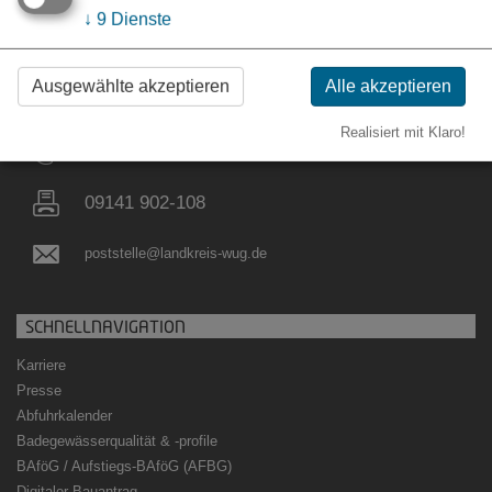
↓
9
Dienste
KONTAKT
Landratsamt Weißenburg-Gunzenhausen
Ausgewählte akzeptieren
Alle akzeptieren
Bahnhofstraße 2
91781 Weißenburg i. Bay.
Realisiert mit Klaro!
09141 902-0
09141 902-108
poststelle@landkreis-wug.de
SCHNELLNAVIGATION
Karriere
Presse
Abfuhrkalender
Badegewässerqualität
&
-profile
BAföG / Aufstiegs-BAföG (AFBG)
Digitaler Bauantrag