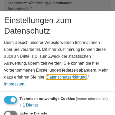
Landratsamt Weißenburg-Gunzenhausen
Bahnhofstraße 2
91781
Weißenburg i. Bay.
Einstellungen zum
Tel.:
09141 902-0
Datenschutz
www.landkreis-wug.de
vCard
GPS:
49°1'45.12''N
10°58'9.19''E
Beim Besuch unserer Website werden Informationen
über Sie verarbeitet. Mit Ihrer Zustimmung können diese
auch an Dritte, z.B. zum Zweck der statistischen
Auswertung, übermittelt werden. Sie können die hier
vorgenommenen Einstellungen jederzeit abändern.
Mehr
dazu erfahren Sie hier:
Datenschutzerklärung
/
Impressum
.
Technisch notwendige Cookies
(immer erforderlich)
↓
1
Dienst
Externe Dienste