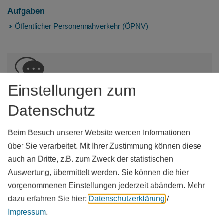
Aufgaben
Öffentlicher Personennahverkehr (ÖPNV)
Einstellungen zum
Kontakt
Datenschutz
Landratsamt Weißenburg-Gunzenhausen
Bahnhofstraße 2
91781
Weißenburg i. Bay.
Beim Besuch unserer Website werden Informationen
Tel.:
09141 902-0
über Sie verarbeitet. Mit Ihrer Zustimmung können diese
www.landkreis-wug.de
vCard
GPS:
auch an Dritte, z.B. zum Zweck der statistischen
49°1'45.12''N
10°58'9.19''E
Auswertung, übermittelt werden. Sie können die hier
vorgenommenen Einstellungen jederzeit abändern.
Mehr
dazu erfahren Sie hier:
Datenschutzerklärung
/
Impressum
.