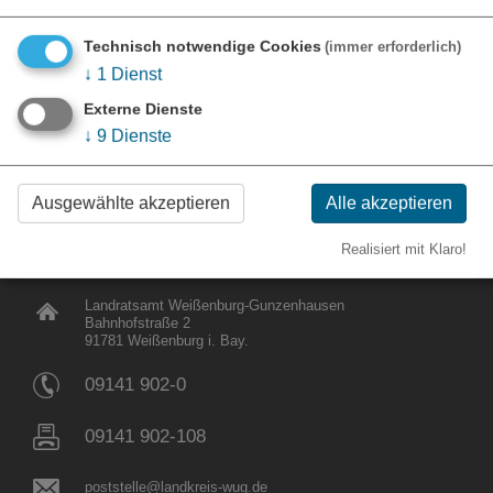
Technisch notwendige Cookies
(immer erforderlich)
↓
1
Dienst
Externe Dienste
↓
9
Dienste
Ausgewählte akzeptieren
Alle akzeptieren
Realisiert mit Klaro!
KONTAKT
Landratsamt Weißenburg-Gunzenhausen
Bahnhofstraße 2
91781 Weißenburg i. Bay.
09141 902-0
09141 902-108
poststelle@landkreis-wug.de