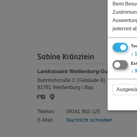
Beim Besuch
Zustimmung
Auswertung
jederzeit a
Te
↓
Sabine Kränzlein
Ex
↓
Landratsamt Weißenburg-Gunzenhausen
Bahnhofstraße 2 (Gebäude B)
91781
Weißenburg i.Bay.
Ausgewäh
Telefon:
09141 902-125
E-Mail:
Nachricht schreiben