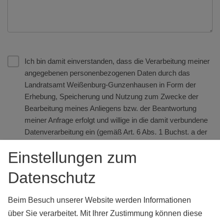
Ich bin damit einverstanden, dass die Verarbeitung meiner
angegebenen personenbezogenen Daten durch das
Landratsamt Weißenburg-Gunzenhausen in Form der
Erhebung, Speicherung und Nutzung zum Zwecke der
Bearbeitung meines Anliegens bzw. der Beantwortung
meiner Anfrage erfolgt und willige in die damit verbundene
Datenverarbeitung ein (gemäß Art. 6 Abs. 1 Buchst. a der
EU-Datenschutz-Grundverordnung).
Einstellungen zum
Ich habe die
Datenschutzerklärung des Landratsamtes
Datenschutz
Weißenburg-Gunzenhausen gelesen
und erkläre mich
damit einverstanden. In dem Zusammenhang bin ich
Beim Besuch unserer Website werden Informationen
darauf hingewiesen worden, dass die im Rahmen des
vorstehend genannten Zweckes erhobenen persönlichen
über Sie verarbeitet. Mit Ihrer Zustimmung können diese