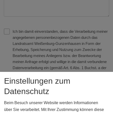
Ich bin damit einverstanden, dass die Verarbeitung meiner
angegebenen personenbezogenen Daten durch das
Landratsamt Weißenburg-Gunzenhausen in Form der
Erhebung, Speicherung und Nutzung zum Zwecke der
Bearbeitung meines Anliegens bzw. der Beantwortung
meiner Anfrage erfolgt und willige in die damit verbundene
Datenverarbeitung ein (gemäß Art. 6 Abs. 1 Buchst. a der
EU-Datenschutz-Grundverordnung).
Einstellungen zum
Ich habe die
Datenschutzerklärung des Landratsamtes
Datenschutz
Weißenburg-Gunzenhausen gelesen
und erkläre mich
damit einverstanden. In dem Zusammenhang bin ich
Beim Besuch unserer Website werden Informationen
darauf hingewiesen worden, dass die im Rahmen des
vorstehend genannten Zweckes erhobenen persönlichen
über Sie verarbeitet. Mit Ihrer Zustimmung können diese