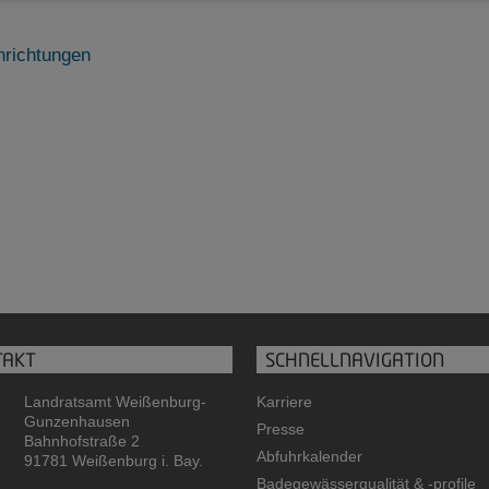
nrichtungen
TAKT
SCHNELLNAVIGATION
Landratsamt Weißenburg-
Karriere
Gunzenhausen
Presse
Bahnhofstraße 2
Abfuhrkalender
91781 Weißenburg i. Bay.
Badegewässerqualität
&
-profile