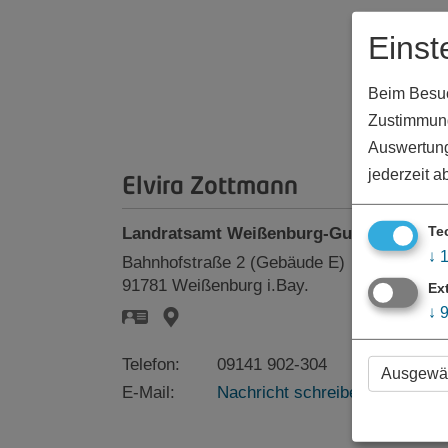
Einst
Beim Besuch
Zustimmung
Auswertung
jederzeit a
Elvira Zottmann
Te
Landratsamt Weißenburg-Gunzenhausen
↓
Bahnhofstraße 2 (Gebäude E)
91781
Weißenburg i.Bay.
Ex
↓
Telefon:
09141 902-304
Ausgewäh
E-Mail:
Nachricht schreiben