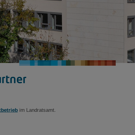
rtner
tbetrieb
im Landratsamt.