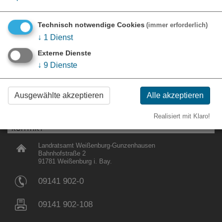
Technisch notwendige Cookies
(immer erforderlich)
↓
1
Dienst
Externe Dienste
↓
9
Dienste
Ausgewählte akzeptieren
Alle akzeptieren
Realisiert mit Klaro!
KONTAKT
Landratsamt Weißenburg-Gunzenhausen
Bahnhofstraße 2
91781 Weißenburg i. Bay.
09141 902-0
09141 902-108