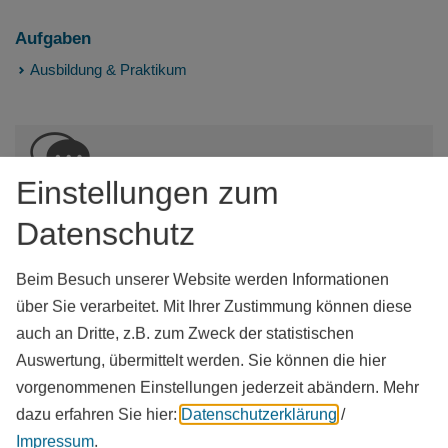
Aufgaben
Ausbildung & Praktikum
Einstellungen zum
Kontakt
Datenschutz
Landratsamt Weißenburg-Gunzenhausen
Bahnhofstraße 2
Beim Besuch unserer Website werden Informationen
91781
Weißenburg i. Bay.
über Sie verarbeitet. Mit Ihrer Zustimmung können diese
Tel.:
09141 902-0
auch an Dritte, z.B. zum Zweck der statistischen
www.landkreis-wug.de
vCard
GPS:
Auswertung, übermittelt werden. Sie können die hier
49°1'45.12''N
10°58'9.19''E
vorgenommenen Einstellungen jederzeit abändern.
Mehr
dazu erfahren Sie hier:
Datenschutzerklärung
/
Impressum
.