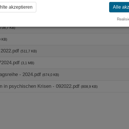
lte akzeptieren
Alle ak
Weißenburg-Gunzenhausen - 022020.pdf
(2,4 MB)
Realisi
(738,7 KB)
0 KB)
- 2022.pdf
(511,7 KB)
72024.pdf
(3,1 MB)
ragsreihe - 2024.pdf
(674,0 KB)
n in psychischen Krisen - 092022.pdf
(808,9 KB)