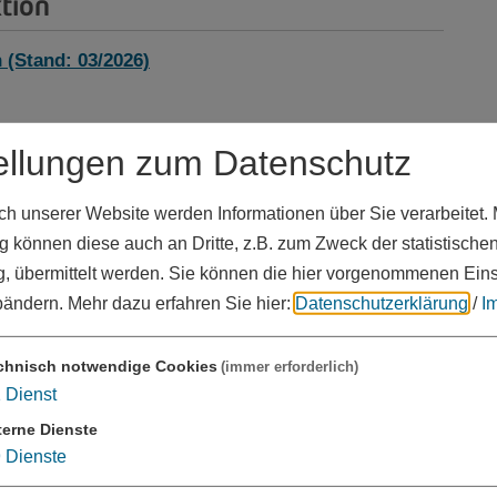
ktion
 (Stand: 03/2026)
ellungen zum Datenschutz
 unserer Website werden Informationen über Sie verarbeitet. M
 können diese auch an Dritte, z.B. zum Zweck der statistische
, übermittelt werden. Sie können die hier vorgenommenen Ein
bändern.
Mehr dazu erfahren Sie hier:
Datenschutzerklärung
/
I
chnisch notwendige Cookies
(immer erforderlich)
1
Dienst
26_Mai.pdf
(8,3 MB)
terne Dienste
9
Dienste
eben lang zu Hause wohnen - 2023.pdf
(8,7 MB)