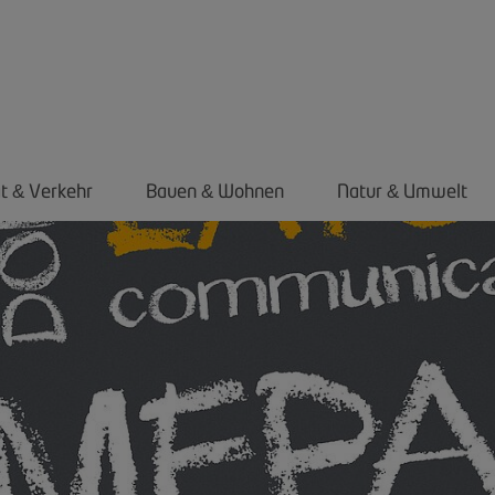
ät
Verkehr
Bauen
Wohnen
Natur
Umwelt
&
&
&