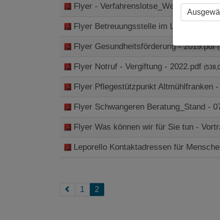
Flyer - Verfahrenslotse_Web.pdf
(1,4 MB)
Ausgewäh
Flyer Betreuungsstelle im Landkreis 
Flyer Gesundheitsförderung - 2019.pdf
Flyer Notruf - Vergiftung - 2022.pdf
(538,
Flyer Pflegestützpunkt Altmühlfranken 
Flyer Schwangeren Beratung_Stand - 0
Flyer Was können wir für Sie tun - Vort
Leporello Kontaktadressen für Mensche
1
2