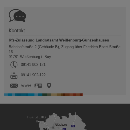
Kontakt
Kfz-Zulassung Landratsamt Weißenburg-Gunzenhausen
Bahnhofstraße 2 (Gebäude B), Zugang über Friedrich-Ebert-Straße
16
91781
Weißenburg i. Bay.
Tel.:
09141 902-121
Fax:
09141 902-122
www.landkreis-wug.de
vCard
GPS:
49°1'43.46''N
10°58'9.73''E