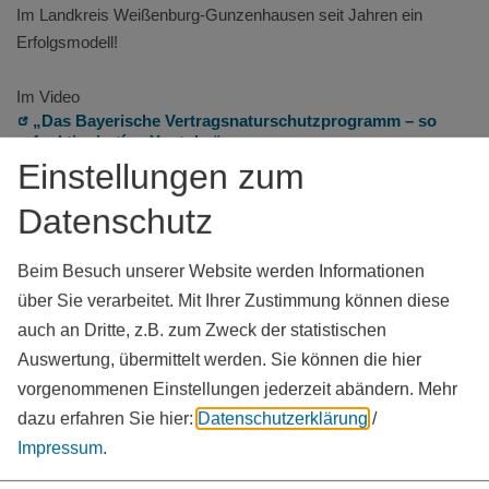
Im Landkreis Weißenburg-Gunzenhausen seit Jahren ein
Erfolgsmodell!
Im Video
„Das Bayerische Vertragsnaturschutzprogramm – so
funktioniert´s - Youtube“
Einstellungen zum
werden konkrete Bewirtschaftungsmaßnahmen für den
Biotoptyp „Wiese“ praxisnah vorgestellt und das
Datenschutz
Förderprogramm übersichtlich erklärt.
Finanziert und zur Verfügung gestellt wurde das Video durch die
Beim Besuch unserer Website werden Informationen
Regierung von Niederbayern, Höhere Naturschutzbehörde.
über Sie verarbeitet. Mit Ihrer Zustimmung können diese
Mittelbereitstellung erfolgte durch das Bayerische
auch an Dritte, z.B. zum Zweck der statistischen
Staatsministerium für Umwelt und Verbraucherschutz.
Auswertung, übermittelt werden. Sie können die hier
vorgenommenen Einstellungen jederzeit abändern.
Mehr
dazu erfahren Sie hier:
Datenschutzerklärung
/
Weitere Informationen und Formulare erhalten Sie beim
Bayerischen Staatsministerium für Landwirtschaft,
Impressum
.
Ernährung und Forsten.