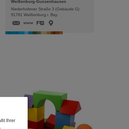
Weißenburg-Gunzenhausen
Niederhofener Straße 3 (Gebäude G)
91781
Weißenburg i. Bay.
https://www.landkreis-wug.de
vCard
GPS:
49°1'49.44''N
10°58'38.82''E
it Ihrer
n