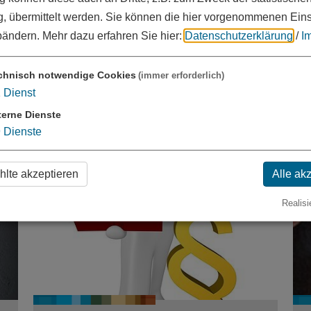
, übermittelt werden. Sie können die hier vorgenommenen Ein
bändern.
Mehr dazu erfahren Sie hier:
Datenschutzerklärung
/
I
Bezirkssozialarbeit
H
chnisch notwendige Cookies
(immer erforderlich)
1
Dienst
terne Dienste
9
Dienste
lte akzeptieren
Alle ak
Realisi