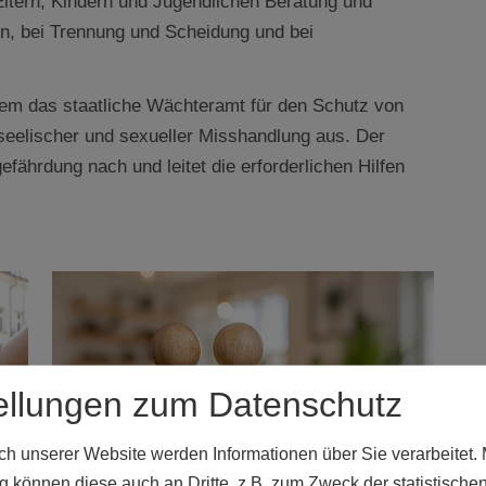
Eltern, Kindern und Jugendlichen Beratung und
nen, bei Trennung und Scheidung und bei
em das staatliche Wächteramt für den Schutz von
 seelischer und sexueller Misshandlung aus. Der
fährdung nach und leitet die erforderlichen Hilfen
ellungen zum Datenschutz
 unserer Website werden Informationen über Sie verarbeitet. M
 können diese auch an Dritte, z.B. zum Zweck der statistische