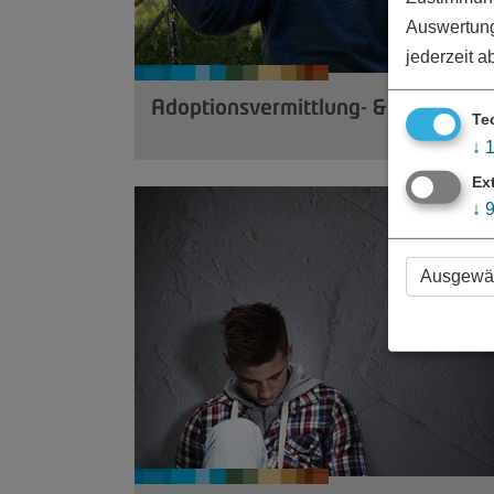
Auswertung
jederzeit a
Adoptionsvermittlung- & beratung
Te
↓
Ex
↓
Ausgewäh