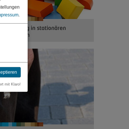
stellungen
mpressum
.
ilfeplanung in stationären
Wohnformen
zeptieren
ert mit Klaro!